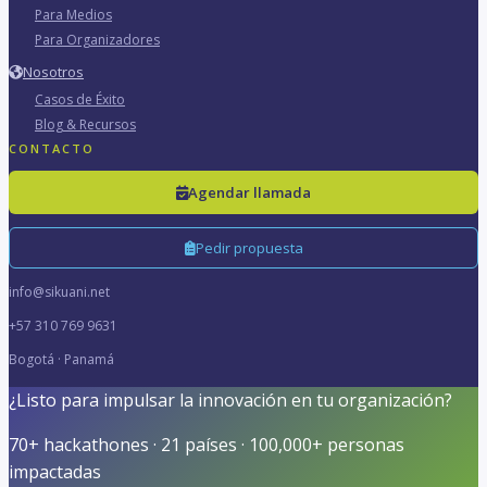
Para Medios
Para Organizadores
Nosotros
Casos de Éxito
Blog & Recursos
CONTACTO
Agendar llamada
Pedir propuesta
info@sikuani.net
+57 310 769 9631
Bogotá · Panamá
¿Listo para impulsar la innovación en tu organización?
70+ hackathones · 21 países · 100,000+ personas
impactadas